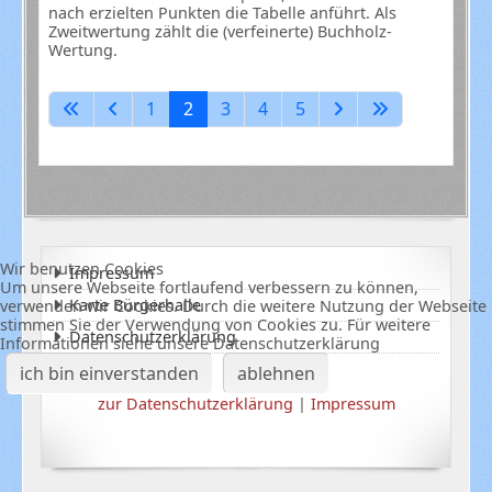
nach erzielten Punkten die Tabelle anführt. Als
Zweitwertung zählt die (verfeinerte) Buchholz-
Wertung.
1
2
3
4
5
Wir benutzen Cookies
Impressum
Um unsere Webseite fortlaufend verbessern zu können,
Karte Bürgerhalle
verwenden wir Cookies. Durch die weitere Nutzung der Webseite
stimmen Sie der Verwendung von Cookies zu. Für weitere
Datenschutzerklärung
Informationen siehe unsere Datenschutzerklärung
ich bin einverstanden
ablehnen
zur Datenschutzerklärung
|
Impressum