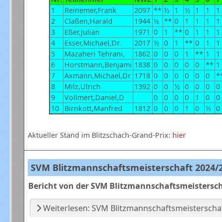
1
Reinemer,Frank
2097
**
½
1
½
1
1
1
2
Claßen,Harald
1944
½
**
0
1
1
1
1
3
Eßer,Julian
1971
0
1
**
0
1
1
1
4
Esser,Michael,Dr.
2017
½
0
1
**
0
1
1
5
Mazaheri Tehrani,
1862
0
0
0
1
**
1
1
6
Horstmann,Benjami
1838
0
0
0
0
0
**
1
7
Axmann,Michael,Dr
1718
0
0
0
0
0
0
*
8
Milz,Ulrich
1392
0
0
½
0
0
0
0
9
Vollmert,Daniel,D
0
0
0
0
1
0
0
10
Birnkott,Manfred
1812
0
0
0
1
0
½
0
Aktueller Stand im Blitzschach-Grand-Prix:
hier
SVM Blitzmannschaftsmeisterschaft 2024/
Bericht von der SVM Blitzmannschaftsmeistersch
Weiterlesen: SVM Blitzmannschaftsmeisterscha