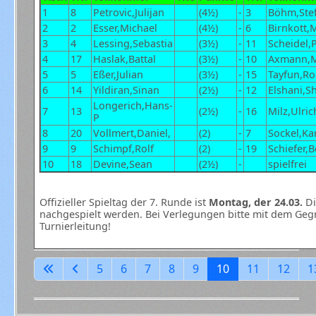
1
8
Petrovic,Julijan
(4½)
-
3
Böhm,Ste
2
2
Esser,Michael
(4½)
-
6
Birnkott,
3
4
Lessing,Sebastia
(3½)
-
11
Scheidel,
4
17
Haslak,Battal
(3½)
-
10
Axmann,M
5
5
Eßer,Julian
(3½)
-
15
Tayfun,Ro
6
14
Yildiran,Sinan
(2½)
-
12
Elshani,S
Longerich,Hans-
7
13
(2½)
-
16
Milz,Ulric
P
8
20
Vollmert,Daniel,
(2)
-
7
Sockel,Ka
9
9
Schimpf,Rolf
(2)
-
19
Schiefer,
10
18
Devine,Sean
(2½)
-
spielfrei
Offizieller Spieltag der 7. Runde ist
Montag, der 24.03.
Di
nachgespielt werden. Bei Verlegungen bitte mit dem Geg
Turnierleitung!
5
6
7
8
9
10
11
12
1