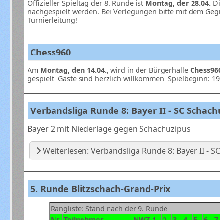
Offizieller Spieltag der 8. Runde ist
Montag, der 28.04.
Di
nachgespielt werden. Bei Verlegungen bitte mit dem Geg
Turnierleitung!
Chess960
Am
Montag, den 14.04.
, wird in der Bürgerhalle
Chess96
gespielt. Gäste sind herzlich willkommen! Spielbeginn: 19
Verbandsliga Runde 8: Bayer II - SC Schachu
Bayer 2 mit Niederlage gegen Schachuzipus
Weiterlesen: Verbandsliga Runde 8: Bayer II - SC
5. Runde Blitzschach-Grand-Prix
Rangliste: Stand nach der 9. Runde
Nr.
Teilnehmer
NWZ
1
2
3
4
5
6
7