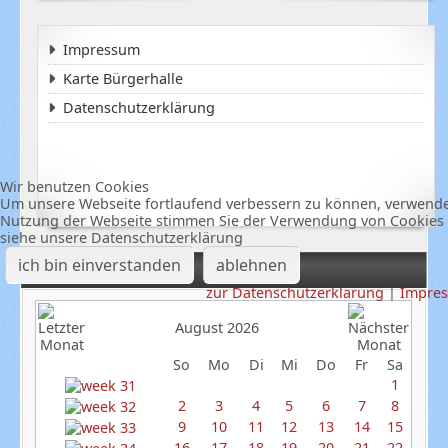
Impressum
Karte Bürgerhalle
Datenschutzerklärung
Wir benutzen Cookies
Um unsere Webseite fortlaufend verbessern zu können, verwenden
Nutzung der Webseite stimmen Sie der Verwendung von Cookies z
siehe unsere Datenschutzerklärung
ich bin einverstanden
ablehnen
Termine
zur Datenschutzerklärung
|
Impre
August 2026
So
Mo
Di
Mi
Do
Fr
Sa
1
2
3
4
5
6
7
8
9
10
11
12
13
14
15
16
17
18
19
20
21
22