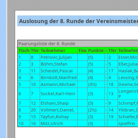
Auslosung der 8. Runde der Vereinsmeiste
Paarungsliste der 8. Runde
Tisch
TNr
Teilnehmer
Tite
Punkte
-
TNr
Teilneh
1
8
Petrovic,Julijan
(5)
-
2
Esser,Mic
2
3
Böhm,Stefan
(5)
-
5
Eßer,Juli
3
11
Scheidel,Pascal
(4)
-
17
Haslak,Ba
4
6
Birnkott,Manfred
(4)
-
4
Lessing,S
5
10
Axmann,Michael
(3½)
-
18
Devine,S
Longeric
6
7
Sockel,Karl-Hein
(3)
-
13
P
7
12
Elshani,Shaip
(3)
-
9
Schimpf,
8
20
Vollmert,Daniel,
(2½)
-
14
Yildiran,
9
15
Tayfun,Rohay
(3)
-
19
Schiefer,
10
16
Milz,Ulrich
(3)
-
spielfrei