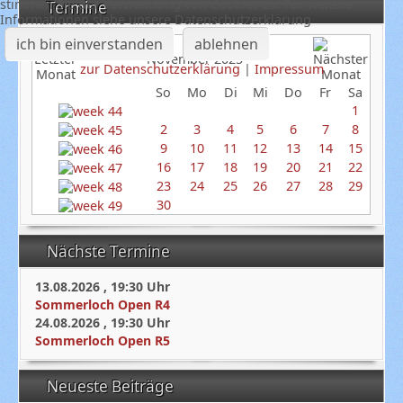
stimmen Sie der Verwendung von Cookies zu. Für weitere
Termine
Informationen siehe unsere Datenschutzerklärung
ich bin einverstanden
ablehnen
November 2025
zur Datenschutzerklärung
|
Impressum
So
Mo
Di
Mi
Do
Fr
Sa
1
2
3
4
5
6
7
8
9
10
11
12
13
14
15
16
17
18
19
20
21
22
23
24
25
26
27
28
29
30
Nächste Termine
13.08.2026
,
19:30
Uhr
Sommerloch Open R4
24.08.2026
,
19:30
Uhr
Sommerloch Open R5
Neueste Beiträge