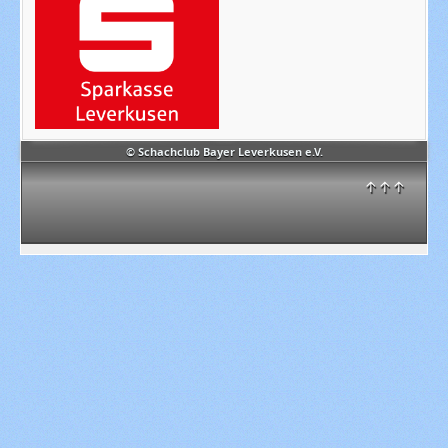
© Schachclub Bayer Leverkusen e.V.
↑↑↑