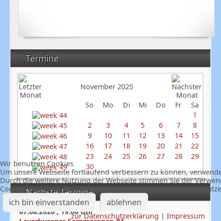
Termine
November 2025
So
Mo
Di
Mi
Do
Fr
Sa
1
2
3
4
5
6
7
8
9
10
11
12
13
14
15
16
17
18
19
20
21
22
23
24
25
26
27
28
29
Wir benutzen Cookies
30
Um unsere Webseite fortlaufend verbessern zu können, verwende
Durch die weitere Nutzung der Webseite stimmen Sie der Verwe
Cookies zu. Für weitere Informationen siehe unsere Datenschutz
Nächste Termine
ich bin einverstanden
ablehnen
07.08.2026
,
19:00
Uhr
zur Datenschutzerklärung
|
Impressum