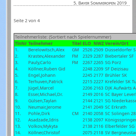
5. Bayer Sommeropen 2019
Seite 2 von 4
Teilnehmerliste: (Sortiert nach Spielernummer)
TlnNr
Teilnehmer
Titel
ELO
NWZ
Verein/Ort
1.
Berelowitsch,Alex
GM
2526
2509
Düsseldorfer 
2.
Krastev,Alexander
FM
2329
2287
Biebertaler SF
3.
Pauly,Carlo
FM
2267
2265
SG Porz
4.
Köllner,Ruben Gid
2248
2209
SF Deizisau
5.
Engel,Johann
2245
2177
Brühler SK
6.
Terhuven,Patrick
2215
2227
Krefelder SK T
7.
Jügel,Marcel
2206
2163
DJK Aufwärts 
8.
Esser,Michael,Dr.
2149
2016
SC Bayer Leve
9.
Gülsen,Taylan
2144
2121
SG Niederkass
10.
Neumair,Jerome
2141
2049
SC Erkrath
11.
Pohle,Dirk
CM
2140
2058
SC Solingen 28
12.
Asadzade,Idris
2138
2097
Königsspringe
13.
Volkov,Mykyta
2138
2116
Elberfelder SG
14.
Köllner,Christof
2075
2118
SV Bergneusta