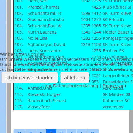
100.
Liehs,Karl
1432
1325
SV Hürth-Berr
101.
Prenzel,Thomas
1426
Klub Kölner SF
102.
Schuricht,Emil Fr
1398
1412
SK Turm Kleve
103.
Gläsmann,Christia
1404
1272
SC Erkrath
104.
Schuricht,Paul Al
1335
1385
SK Turm Kleve
105.
Kurth,Laurenz
1348
1244
Fideler Bauer 
106.
Nölle,Lisa
1332
1256
Königsspringe
107.
Aghamalyan,David
1313
1128
SK Turm Kleve
108.
Liehs,Konstantin
1253
Brühler SK
Wir benutzen Cookies
109.
Scheidtmann,Kian
1236
SG Solingen
Um unsere Webseite fortlaufend verbessern zu können, verwende
110.
Pogorelow,Benjami
1232
SF Gerresheim
Durch die weitere Nutzung der Webseite stimmen Sie der Verwe
111.
Siegler,Stefan
1180
SF Vonkeln
zu. Für weitere Informationen siehe unsere Datenschutzerklärun
112.
Küßner-Brochhagen
1175
1021
Langenfelder 
ich bin einverstanden
ablehnen
113.
Wiedenbruch,Silke
1157
953
Düsseldorfer 
zur Datenschutzerklärung
|
Impressum
114.
Ahmed,Unis
vereinslos
115.
Kowalski,Holger
SK Minden 08
116.
Rautenbach,Sebast
Pulheimer SC
117.
Vlasov,Igor
vereinslos