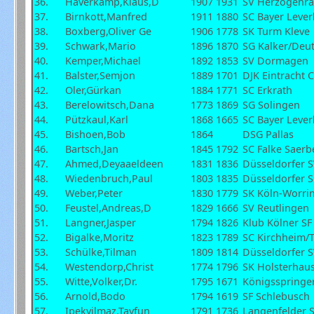
36.
Haverkamp,Klaus,D
1907
1931
SV Herzogenra
37.
Birnkott,Manfred
1911
1880
SC Bayer Leve
38.
Boxberg,Oliver Ge
1906
1778
SK Turm Kleve
39.
Schwark,Mario
1896
1870
SG Kalker/Deu
40.
Kemper,Michael
1892
1853
SV Dormagen
41.
Balster,Semjon
1889
1701
DJK Eintracht 
42.
Oler,Gürkan
1884
1771
SC Erkrath
43.
Berelowitsch,Dana
1773
1869
SG Solingen
44.
Pützkaul,Karl
1868
1665
SC Bayer Leve
45.
Bishoen,Bob
1864
DSG Pallas
46.
Bartsch,Jan
1845
1792
SC Falke Saerb
47.
Ahmed,Deyaaeldeen
1831
1836
Düsseldorfer 
48.
Wiedenbruch,Paul
1803
1835
Düsseldorfer 
49.
Weber,Peter
1830
1779
SK Köln-Worri
50.
Feustel,Andreas,D
1829
1666
SV Reutlingen
51.
Langner,Jasper
1794
1826
Klub Kölner SF
52.
Bigalke,Moritz
1823
1789
SC Kirchheim/
53.
Schülke,Tilman
1809
1814
Düsseldorfer 
54.
Westendorp,Christ
1774
1796
SK Holsterhau
55.
Witte,Volker,Dr.
1795
1671
Königsspringe
56.
Arnold,Bodo
1794
1619
SF Schlebusch
57.
Ipekyilmaz,Tayfun
1791
1736
Langenfelder 