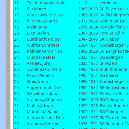
15.
Tochtenhagen,Wolf
2118
vereinslos
16.
Bär,Marco
2083
2099
SC Bayer Leve
17.
Watzlawek,Markus
2085
2076
SV Eichlinghof
18.
di Franco,Patrizi
2072
2022
Kölner SK Dr. 
19.
Kosin,Jens
2070
2034
Ronsdorfer SV
20.
Bien,Stefan
2067
2059
Ford SF Köln
21.
Burkhardt,Holger
2047
2045
SK Gießen
22.
Wulfken,Christof
2034
1851
Godesberger 
23.
Köllner,Aaron Noa
1990
2028
SV Bergneusta
24.
Müdder,Rafael
2025
1961
SG Solingen
25.
Vasiljev,Jurij
2023
1987
SF Moers
26.
Goldenstein,Arnd
1996
1920
Klub Kölner SF
27.
Pauls,Wilhelm
1995
1951
SG Kaarst
28.
Stier,Artem
1989
1914
Godesberger 
29.
Angermünde,Dirk
1982
1982
SF Gerresheim
30.
Schwibbert,Jonas
1844
1982
SV Hürth-Berr
31.
Vranidis,Athanass
1966
1890
SG Solingen
32.
Müller,Adrian
1939
1953
Fideler Bauer 
33.
Müdder,Melanie
1905
1951
SG Solingen
34.
Aengenheister,Den
1920
1937
SK Turm Kleve
35.
Vranidis,Georgios
1936
1791
SC Solingen 28