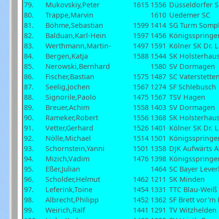
79.
Mukovskiy,Peter
1615
1556
Düsseldorfer 
80.
Trappe,Marvin
1610
Uedemer SC
81.
Böhme,Sebastian
1599
1414
SG Turm Somp
82.
Balduan,Karl-Hein
1597
1456
Königsspringe
83.
Werthmann,Martin-
1497
1591
Kölner SK Dr. 
84.
Bergen,Katja
1588
1544
SK Holsterhau
85.
Nerowski,Bernhard
1580
SV Dormagen
86.
Fischer,Bastian
1575
1487
SC Vaterstette
87.
Seelig,Jochen
1567
1274
SF Schlebusch
88.
Signorile,Paolo
1475
1567
TSV Hagen
89.
Breuer,Achim
1558
1403
SV Dormagen
90.
Rameker,Robert
1556
1368
SK Holsterhau
91.
Vetter,Gerhard
1526
1401
Kölner SK Dr. 
92.
Nölle,Michael
1514
1501
Königsspringe
93.
Schornstein,Yanni
1501
1358
DJK Aufwärts 
94.
Mizich,Vadim
1476
1398
Königsspringe
95.
Eßer,Julian
1464
SC Bayer Leve
96.
Scholder,Helmut
1462
1211
SK Minden
97.
Leferink,Toine
1454
1331
TTC Blau-Weiß
98.
Albrecht,Philipp
1452
1362
SF Brett vor'm
99.
Weirich,Ralf
1441
1291
TV Witzhelden