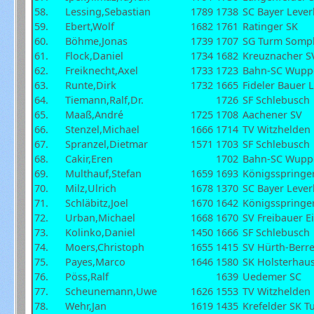
58.
Lessing,Sebastian
1789
1738
SC Bayer Leve
59.
Ebert,Wolf
1682
1761
Ratinger SK
60.
Böhme,Jonas
1739
1707
SG Turm Somp
61.
Flock,Daniel
1734
1682
Kreuznacher SV
62.
Freiknecht,Axel
1733
1723
Bahn-SC Wuppe
63.
Runte,Dirk
1732
1665
Fideler Bauer 
64.
Tiemann,Ralf,Dr.
1726
SF Schlebusch
65.
Maaß,André
1725
1708
Aachener SV
66.
Stenzel,Michael
1666
1714
TV Witzhelden
67.
Spranzel,Dietmar
1571
1703
SF Schlebusch
68.
Cakir,Eren
1702
Bahn-SC Wuppe
69.
Multhauf,Stefan
1659
1693
Königsspringe
70.
Milz,Ulrich
1678
1370
SC Bayer Leve
71.
Schläbitz,Joel
1670
1642
Königsspringe
72.
Urban,Michael
1668
1670
SV Freibauer 
73.
Kolinko,Daniel
1450
1666
SF Schlebusch
74.
Moers,Christoph
1655
1415
SV Hürth-Berr
75.
Payes,Marco
1646
1580
SK Holsterhau
76.
Pöss,Ralf
1639
Uedemer SC
77.
Scheunemann,Uwe
1626
1553
TV Witzhelden
78.
Wehr,Jan
1619
1435
Krefelder SK T