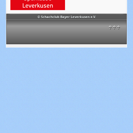
© Schachclub Bayer Leverkusen e.V.
↑↑↑