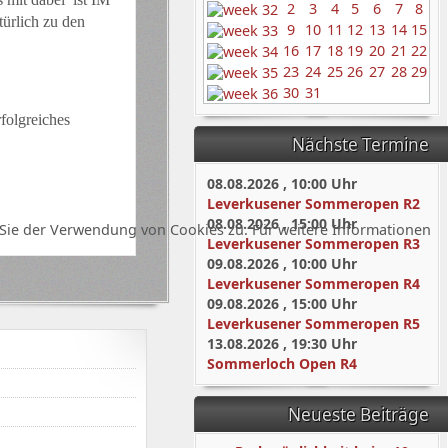
2
3
4
5
6
7
8
ürlich zu den
9
10
11
12
13
14
15
16
17
18
19
20
21
22
23
24
25
26
27
28
29
30
31
folgreiches
Nächste Termine
08.08.2026
,
10:00
Uhr
Leverkusener Sommeropen R2
08.08.2026
,
15:00
Uhr
Sie der Verwendung von Cookies zu. Für weitere Informationen
Leverkusener Sommeropen R3
09.08.2026
,
10:00
Uhr
Leverkusener Sommeropen R4
09.08.2026
,
15:00
Uhr
Leverkusener Sommeropen R5
13.08.2026
,
19:30
Uhr
Sommerloch Open R4
Neueste Beiträge