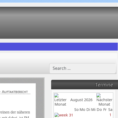
Termine
- Auftaktbericht
August 2026
So
Mo
Di
Mi
Do
Fr
Sa
reinen der näheren
1
s mit dabei
ist IM