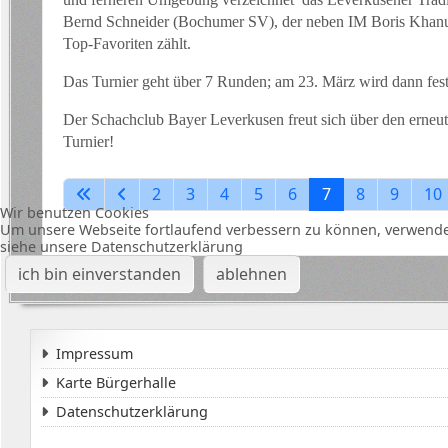
Bernd Schneider (Bochumer SV), der neben IM Boris Khanu
Top-Favoriten zählt.
Das Turnier geht über 7 Runden; am 23. März wird dann festst
Der Schachclub Bayer Leverkusen freut sich über den erneut
Turnier!
2
3
4
5
6
7
8
9
10
Wir benutzen Cookies
Um unsere Webseite fortlaufend verbessern zu können, verwende
siehe unsere Datenschutzerklärung
ich bin einverstanden
ablehnen
Impressum
Karte Bürgerhalle
Datenschutzerklärung