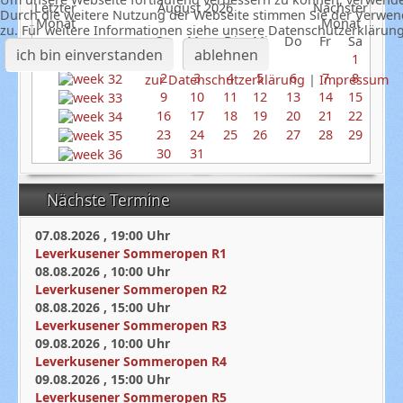
August 2026
Durch die weitere Nutzung der Webseite stimmen Sie der Verwe
zu. Für weitere Informationen siehe unsere Datenschutzerklärun
So
Mo
Di
Mi
Do
Fr
Sa
ich bin einverstanden
ablehnen
1
2
3
4
5
6
7
8
zur Datenschutzerklärung
|
Impressum
9
10
11
12
13
14
15
16
17
18
19
20
21
22
23
24
25
26
27
28
29
30
31
Nächste Termine
07.08.2026
,
19:00
Uhr
Leverkusener Sommeropen R1
08.08.2026
,
10:00
Uhr
Leverkusener Sommeropen R2
08.08.2026
,
15:00
Uhr
Leverkusener Sommeropen R3
09.08.2026
,
10:00
Uhr
Leverkusener Sommeropen R4
09.08.2026
,
15:00
Uhr
Leverkusener Sommeropen R5