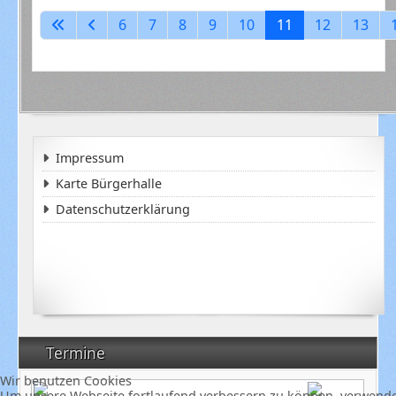
6
7
8
9
10
11
12
13
Impressum
Karte Bürgerhalle
Datenschutzerklärung
Termine
Wir benutzen Cookies
Um unsere Webseite fortlaufend verbessern zu können, verwende