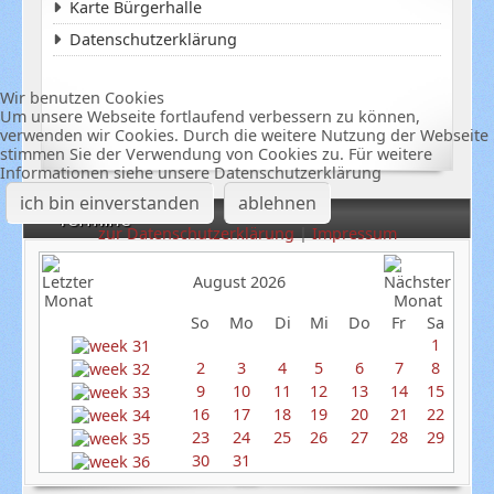
Karte Bürgerhalle
Datenschutzerklärung
Wir benutzen Cookies
Um unsere Webseite fortlaufend verbessern zu können,
verwenden wir Cookies. Durch die weitere Nutzung der Webseite
stimmen Sie der Verwendung von Cookies zu. Für weitere
Informationen siehe unsere Datenschutzerklärung
ich bin einverstanden
ablehnen
Termine
zur Datenschutzerklärung
|
Impressum
August 2026
So
Mo
Di
Mi
Do
Fr
Sa
1
2
3
4
5
6
7
8
9
10
11
12
13
14
15
16
17
18
19
20
21
22
23
24
25
26
27
28
29
30
31