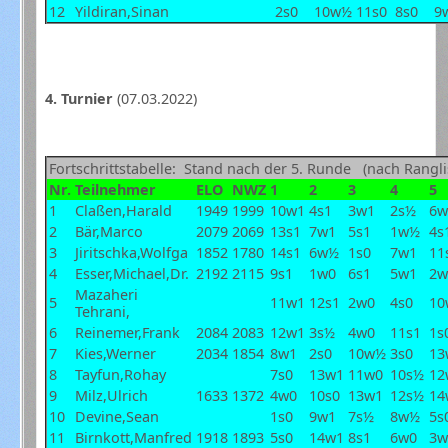
12
Yildiran,Sinan
2s0
10w½
11s0
8s0
9
4. Turnier
(07.03.2022)
Fortschrittstabelle: Stand nach der 5. Runde (nach Rangli
Nr.
Teilnehmer
ELO
NWZ
1
2
3
4
5
1
Claßen,Harald
1949
1999
10w1
4s1
3w1
2s½
6w
2
Bär,Marco
2079
2069
13s1
7w1
5s1
1w½
4s
3
Jiritschka,Wolfga
1852
1780
14s1
6w½
1s0
7w1
11
4
Esser,Michael,Dr.
2192
2115
9s1
1w0
6s1
5w1
2w
Mazaheri
5
11w1
12s1
2w0
4s0
10
Tehrani,
6
Reinemer,Frank
2084
2083
12w1
3s½
4w0
11s1
1s
7
Kies,Werner
2034
1854
8w1
2s0
10w½
3s0
13
8
Tayfun,Rohay
7s0
13w1
11w0
10s½
12
9
Milz,Ulrich
1633
1372
4w0
10s0
13w1
12s½
14
10
Devine,Sean
1s0
9w1
7s½
8w½
5s
11
Birnkott,Manfred
1918
1893
5s0
14w1
8s1
6w0
3w