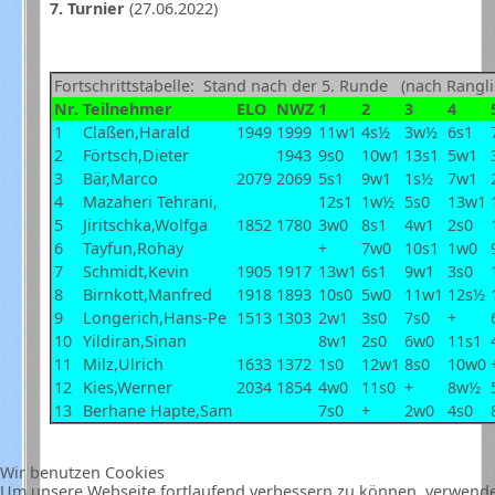
7. Turnier
(27.06.2022)
Fortschrittstabelle: Stand nach der 5. Runde (nach Rangli
Nr.
Teilnehmer
ELO
NWZ
1
2
3
4
1
Claßen,Harald
1949
1999
11w1
4s½
3w½
6s1
2
Förtsch,Dieter
1943
9s0
10w1
13s1
5w1
3
Bär,Marco
2079
2069
5s1
9w1
1s½
7w1
4
Mazaheri Tehrani,
12s1
1w½
5s0
13w1
5
Jiritschka,Wolfga
1852
1780
3w0
8s1
4w1
2s0
6
Tayfun,Rohay
+
7w0
10s1
1w0
7
Schmidt,Kevin
1905
1917
13w1
6s1
9w1
3s0
8
Birnkott,Manfred
1918
1893
10s0
5w0
11w1
12s½
9
Longerich,Hans-Pe
1513
1303
2w1
3s0
7s0
+
10
Yildiran,Sinan
8w1
2s0
6w0
11s1
11
Milz,Ulrich
1633
1372
1s0
12w1
8s0
10w0
12
Kies,Werner
2034
1854
4w0
11s0
+
8w½
13
Berhane Hapte,Sam
7s0
+
2w0
4s0
Wir benutzen Cookies
Um unsere Webseite fortlaufend verbessern zu können, verwende