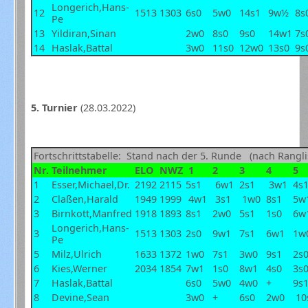
Longerich,Hans-
12
1513
1303
6s0
5w0
14s1
9w½
8s
Pe
13
Yildiran,Sinan
2w0
8s0
9s0
14w1
7s
14
Haslak,Battal
3w0
11s0
12w0
13s0
9s
5. Turnier
(28.03.2022)
Fortschrittstabelle: Stand nach der 5. Runde (nach Rangli
Nr.
Teilnehmer
ELO
NWZ
1
2
3
4
5
1
Esser,Michael,Dr.
2192
2115
5s1
6w1
2s1
3w1
4s
2
Claßen,Harald
1949
1999
4w1
3s1
1w0
8s1
5w
3
Birnkott,Manfred
1918
1893
8s1
2w0
5s1
1s0
6w
Longerich,Hans-
3
1513
1303
2s0
9w1
7s1
6w1
1w
Pe
5
Milz,Ulrich
1633
1372
1w0
7s1
3w0
9s1
2s
6
Kies,Werner
2034
1854
7w1
1s0
8w1
4s0
3s
7
Haslak,Battal
6s0
5w0
4w0
+
9s
8
Devine,Sean
3w0
+
6s0
2w0
10