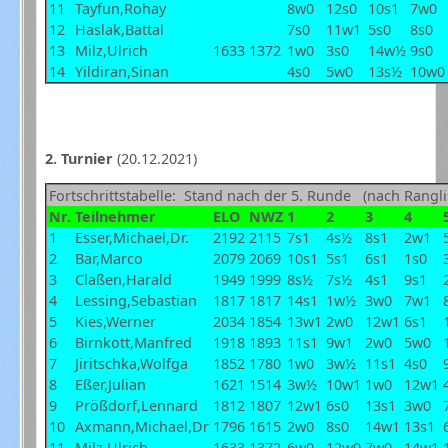
11
Tayfun,Rohay
8w0
12s0
10s1
7w0
12
Haslak,Battal
7s0
11w1
5s0
8s0
13
Milz,Ulrich
1633
1372
1w0
3s0
14w½
9s0
14
Yildiran,Sinan
4s0
5w0
13s½
10w0
2. Turnier
(20.12.2021)
Fortschrittstabelle: Stand nach der 5. Runde (nach Rangli
Nr.
Teilnehmer
ELO
NWZ
1
2
3
4
1
Esser,Michael,Dr.
2192
2115
7s1
4s½
8s1
2w1
2
Bär,Marco
2079
2069
10s1
5s1
6s1
1s0
3
Claßen,Harald
1949
1999
8s½
7s½
4s1
9s1
4
Lessing,Sebastian
1817
1817
14s1
1w½
3w0
7w1
5
Kies,Werner
2034
1854
13w1
2w0
12w1
6s1
6
Birnkott,Manfred
1918
1893
11s1
9w1
2w0
5w0
7
Jiritschka,Wolfga
1852
1780
1w0
3w½
11s1
4s0
8
Eßer,Julian
1621
1514
3w½
10w1
1w0
12w1
9
Prößdorf,Lennard
1812
1807
12w1
6s0
13s1
3w0
10
Axmann,Michael,Dr
1796
1615
2w0
8s0
14w1
13s1
11
Milz,Ulrich
1633
1372
6w0
12w0
7w0
14w1