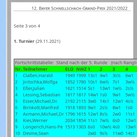
12. Bayer Schnellschach-Grand-Prix 2021/2022
Seite 3 von 4
1. Turnier
(29.11.2021)
Fortschrittstabelle: Stand nach der 5. Runde (nach Rangli
Nr.
Teilnehmer
ELO
NWZ
1
2
3
4
1
Claßen,Harald
1949
1999
13s1
4w1
3s½
6w1
2
Jiritschka,Wolfga
1852
1780
10s1
6w½
7s1
3w½
3
Eßer,Julian
1621
1514
5s1
13w1
1w½
2s½
4
Lessing,Sebastian
1817
1817
14w1
1s0
9w1
5w½
5
Esser,Michael,Dr.
2192
2115
3w0
14s1
12w1
4s½
6
Birnkott,Manfred
1918
1893
9w1
2s½
8w1
1s0
7
Axmann,Michael,Dr
1796
1615
12w1
8s½
2w0
11s1
8
Kies,Werner
2034
1854
11s1
7w½
6s0
12w1
9
Longerich,Hans-Pe
1513
1303
6s0
10w½
4s0
13w1
10
Devine,Sean
2w0
9s½
11w0
14s1