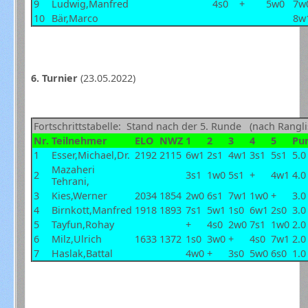
9
Ludwig,Manfred
4s0
+
5w0
7w
10
Bär,Marco
8w
6. Turnier
(23.05.2022)
Fortschrittstabelle: Stand nach der 5. Runde (nach Rangli
Nr.
Teilnehmer
ELO
NWZ
1
2
3
4
5
Pu
1
Esser,Michael,Dr.
2192
2115
6w1
2s1
4w1
3s1
5s1
5.0
Mazaheri
2
3s1
1w0
5s1
+
4w1
4.0
Tehrani,
3
Kies,Werner
2034
1854
2w0
6s1
7w1
1w0
+
3.0
4
Birnkott,Manfred
1918
1893
7s1
5w1
1s0
6w1
2s0
3.0
5
Tayfun,Rohay
+
4s0
2w0
7s1
1w0
2.0
6
Milz,Ulrich
1633
1372
1s0
3w0
+
4s0
7w1
2.0
7
Haslak,Battal
4w0
+
3s0
5w0
6s0
1.0