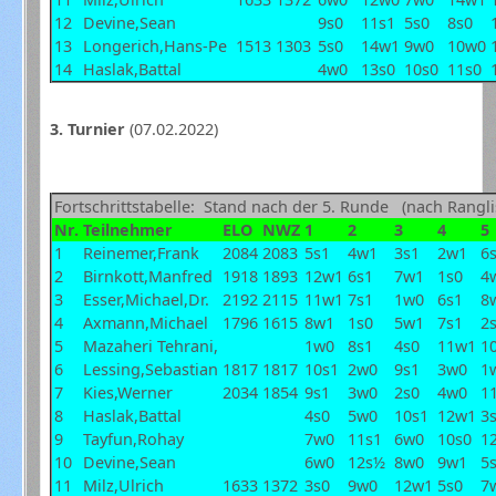
12
Devine,Sean
9s0
11s1
5s0
8s0
13
Longerich,Hans-Pe
1513
1303
5s0
14w1
9w0
10w0
14
Haslak,Battal
4w0
13s0
10s0
11s0
3. Turnier
(07.02.2022)
Fortschrittstabelle: Stand nach der 5. Runde (nach Rangli
Nr.
Teilnehmer
ELO
NWZ
1
2
3
4
5
1
Reinemer,Frank
2084
2083
5s1
4w1
3s1
2w1
6
2
Birnkott,Manfred
1918
1893
12w1
6s1
7w1
1s0
4
3
Esser,Michael,Dr.
2192
2115
11w1
7s1
1w0
6s1
8
4
Axmann,Michael
1796
1615
8w1
1s0
5w1
7s1
2
5
Mazaheri Tehrani,
1w0
8s1
4s0
11w1
1
6
Lessing,Sebastian
1817
1817
10s1
2w0
9s1
3w0
1
7
Kies,Werner
2034
1854
9s1
3w0
2s0
4w0
1
8
Haslak,Battal
4s0
5w0
10s1
12w1
3
9
Tayfun,Rohay
7w0
11s1
6w0
10s0
1
10
Devine,Sean
6w0
12s½
8w0
9w1
5
11
Milz,Ulrich
1633
1372
3s0
9w0
12w1
5s0
7