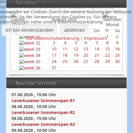
Wir benutzen Cookies
Termine
Um unsere Webseite fortlaufend verbessern zu können,
verwenden wir Cookies. Durch die weitere Nutzung der Webseite
stimmen Sie der Verwendung von Cookies zu. Für weitere
August 2025
Informationen siehe unsere Datenschutzerklärung
ich bin einverstanden
ablehnen
So
Mo
Di
Mi
Do
Fr
Sa
1
2
zur Datenschutzerklärung
|
Impressum
3
4
5
6
7
8
9
10
11
12
13
14
15
16
17
18
19
20
21
22
23
24
25
26
27
28
29
30
31
Nächste Termine
07.08.2026
,
19:00
Uhr
Leverkusener Sommeropen R1
08.08.2026
,
10:00
Uhr
Leverkusener Sommeropen R2
08.08.2026
,
15:00
Uhr
Leverkusener Sommeropen R3
09.08.2026
,
10:00
Uhr