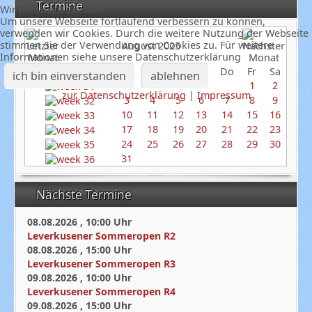
Termine
Wir benutzen Cookies
Um unsere Webseite fortlaufend verbessern zu können,
verwenden wir Cookies. Durch die weitere Nutzung der Webseite
stimmen Sie der Verwendung von Cookies zu. Für weitere
August 2025
Informationen siehe unsere Datenschutzerklärung
So
Mo
Di
Mi
Do
Fr
Sa
ich bin einverstanden
ablehnen
1
2
zur Datenschutzerklärung
|
Impressum
3
4
5
6
7
8
9
10
11
12
13
14
15
16
17
18
19
20
21
22
23
24
25
26
27
28
29
30
31
Nächste Termine
08.08.2026
,
10:00
Uhr
Leverkusener Sommeropen R2
08.08.2026
,
15:00
Uhr
Leverkusener Sommeropen R3
09.08.2026
,
10:00
Uhr
Leverkusener Sommeropen R4
09.08.2026
,
15:00
Uhr