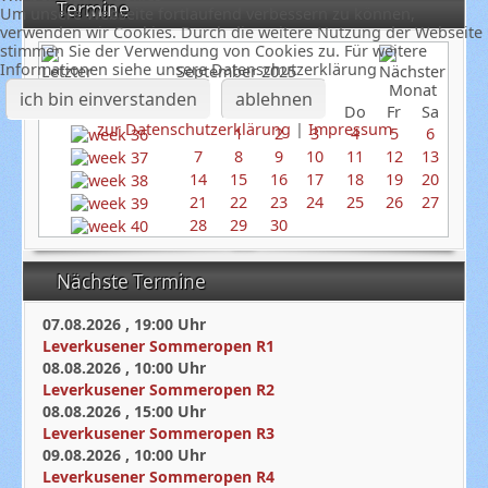
Termine
Um unsere Webseite fortlaufend verbessern zu können,
verwenden wir Cookies. Durch die weitere Nutzung der Webseite
stimmen Sie der Verwendung von Cookies zu. Für weitere
Informationen siehe unsere Datenschutzerklärung
September 2025
ich bin einverstanden
ablehnen
So
Mo
Di
Mi
Do
Fr
Sa
zur Datenschutzerklärung
|
Impressum
1
2
3
4
5
6
7
8
9
10
11
12
13
14
15
16
17
18
19
20
21
22
23
24
25
26
27
28
29
30
Nächste Termine
07.08.2026
,
19:00
Uhr
Leverkusener Sommeropen R1
08.08.2026
,
10:00
Uhr
Leverkusener Sommeropen R2
08.08.2026
,
15:00
Uhr
Leverkusener Sommeropen R3
09.08.2026
,
10:00
Uhr
Leverkusener Sommeropen R4