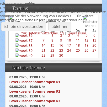
Wir benutzen Cookies
Termine
Um unsere Webseite fortlaufend verbessern zu können,
verwenden wir Cookies. Durch die weitere Nutzung der Webseite
stimmen Sie der Verwendung von Cookies zu. Für weitere
Informationen siehe unsere Datenschutzerklärung
September 2025
ich bin einverstanden
ablehnen
So
Mo
Di
Mi
Do
Fr
Sa
zur Datenschutzerklärung
|
Impressum
1
2
3
4
5
6
7
8
9
10
11
12
13
14
15
16
17
18
19
20
21
22
23
24
25
26
27
28
29
30
Nächste Termine
07.08.2026
,
19:00
Uhr
Leverkusener Sommeropen R1
08.08.2026
,
10:00
Uhr
Leverkusener Sommeropen R2
08.08.2026
,
15:00
Uhr
Leverkusener Sommeropen R3
09.08.2026
,
10:00
Uhr