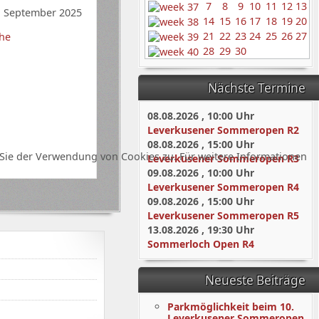
7
8
9
10
11
12
13
. September 2025
14
15
16
17
18
19
20
21
22
23
24
25
26
27
he
28
29
30
Nächste Termine
08.08.2026
,
10:00
Uhr
Leverkusener Sommeropen R2
08.08.2026
,
15:00
Uhr
Sie der Verwendung von Cookies zu. Für weitere Informationen
Leverkusener Sommeropen R3
09.08.2026
,
10:00
Uhr
Leverkusener Sommeropen R4
09.08.2026
,
15:00
Uhr
Leverkusener Sommeropen R5
13.08.2026
,
19:30
Uhr
Sommerloch Open R4
Neueste Beiträge
Parkmöglichkeit beim 10.
Leverkusener Sommeropen