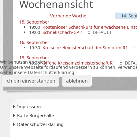
Wochenansicht
Vorherige Woche
14. Sep
15. September
19:00
Kostenloser Schachkurs für erwachsene Einst
19:00
Schnellschach-GP 1
:: DEFAULT
16. September
19:30
Kreiseinzelmeisterschaft der Senioren R1
::
18. September
Wir benutzen Cookies
19:30
Offene Kreiseinzelmeisterschaft R1
:: DEFA
Um unsere Webseite fortlaufend verbessern zu können, verwende
siehe unsere Datenschutzerklärung
ich bin einverstanden
ablehnen
Impressum
Karte Bürgerhalle
Datenschutzerklärung