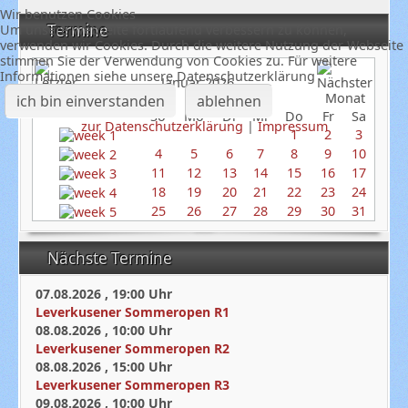
Wir benutzen Cookies
Termine
Um unsere Webseite fortlaufend verbessern zu können,
verwenden wir Cookies. Durch die weitere Nutzung der Webseite
stimmen Sie der Verwendung von Cookies zu. Für weitere
Informationen siehe unsere Datenschutzerklärung
Januar 2026
ich bin einverstanden
ablehnen
So
Mo
Di
Mi
Do
Fr
Sa
zur Datenschutzerklärung
|
Impressum
1
2
3
4
5
6
7
8
9
10
11
12
13
14
15
16
17
18
19
20
21
22
23
24
25
26
27
28
29
30
31
Nächste Termine
07.08.2026
,
19:00
Uhr
Leverkusener Sommeropen R1
08.08.2026
,
10:00
Uhr
Leverkusener Sommeropen R2
08.08.2026
,
15:00
Uhr
Leverkusener Sommeropen R3
09.08.2026
,
10:00
Uhr