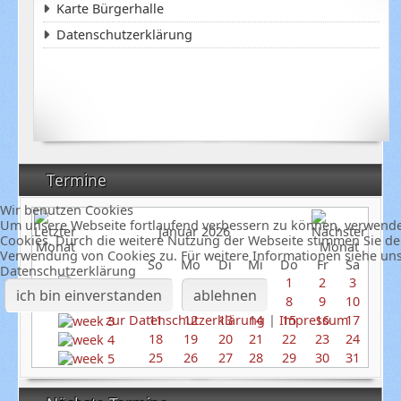
Karte Bürgerhalle
Datenschutzerklärung
Termine
Wir benutzen Cookies
Um unsere Webseite fortlaufend verbessern zu können, verwend
Januar 2026
Cookies. Durch die weitere Nutzung der Webseite stimmen Sie de
Verwendung von Cookies zu. Für weitere Informationen siehe un
So
Mo
Di
Mi
Do
Fr
Sa
Datenschutzerklärung
1
2
3
ich bin einverstanden
ablehnen
4
5
6
7
8
9
10
zur Datenschutzerklärung
|
Impressum
11
12
13
14
15
16
17
18
19
20
21
22
23
24
25
26
27
28
29
30
31