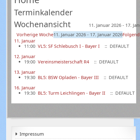
Terminkalender
Wochenansicht
11. Januar 2026 - 17. Ja
Vorherige Woche
11. Januar 2026 - 17. Januar 2026
Folgen
11. Januar
11:00
VL5: SF Schlebusch I - Bayer I
:: DEFAULT
12. Januar
19:00
Vereinsmeisterschaft R4
:: DEFAULT
13. Januar
19:30
BL5: BSW Opladen - Bayer III
:: DEFAULT
16. Januar
19:30
BL5: Turm Leichlingen - Bayer II
:: DEFAULT
Impressum