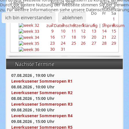
August 2026
Durch die weitere Nutzung der Webseite stimmen Sie der Verwe
zu. Für weitere Informationen siehe unsere Datenschutzerklärun
So
Mo
Di
Mi
Do
Fr
Sa
ich bin einverstanden
ablehnen
1
2
3
4
5
6
7
8
zur Datenschutzerklärung
|
Impressum
9
10
11
12
13
14
15
16
17
18
19
20
21
22
23
24
25
26
27
28
29
30
31
Nächste Termine
07.08.2026
,
19:00
Uhr
Leverkusener Sommeropen R1
08.08.2026
,
10:00
Uhr
Leverkusener Sommeropen R2
08.08.2026
,
15:00
Uhr
Leverkusener Sommeropen R3
09.08.2026
,
10:00
Uhr
Leverkusener Sommeropen R4
09.08.2026
,
15:00
Uhr
Leverkusener Sommeropen R5