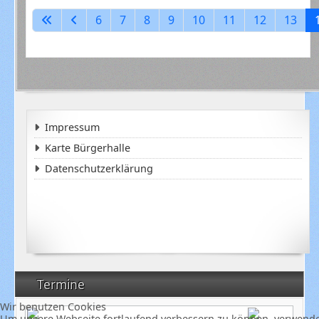
6
7
8
9
10
11
12
13
Impressum
Karte Bürgerhalle
Datenschutzerklärung
Termine
Wir benutzen Cookies
Um unsere Webseite fortlaufend verbessern zu können, verwende