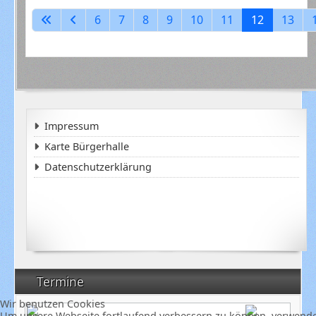
6
7
8
9
10
11
12
13
Impressum
Karte Bürgerhalle
Datenschutzerklärung
Termine
Wir benutzen Cookies
Um unsere Webseite fortlaufend verbessern zu können, verwende