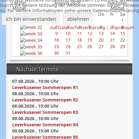
August 2026
Durch die weitere Nutzung der Webseite stimmen Sie der Verwe
zu. Für weitere Informationen siehe unsere Datenschutzerklärun
So
Mo
Di
Mi
Do
Fr
Sa
ich bin einverstanden
ablehnen
1
2
3
4
5
6
7
8
zur Datenschutzerklärung
|
Impressum
9
10
11
12
13
14
15
16
17
18
19
20
21
22
23
24
25
26
27
28
29
30
31
Nächste Termine
07.08.2026
,
19:00
Uhr
Leverkusener Sommeropen R1
08.08.2026
,
10:00
Uhr
Leverkusener Sommeropen R2
08.08.2026
,
15:00
Uhr
Leverkusener Sommeropen R3
09.08.2026
,
10:00
Uhr
Leverkusener Sommeropen R4
09.08.2026
,
15:00
Uhr
Leverkusener Sommeropen R5