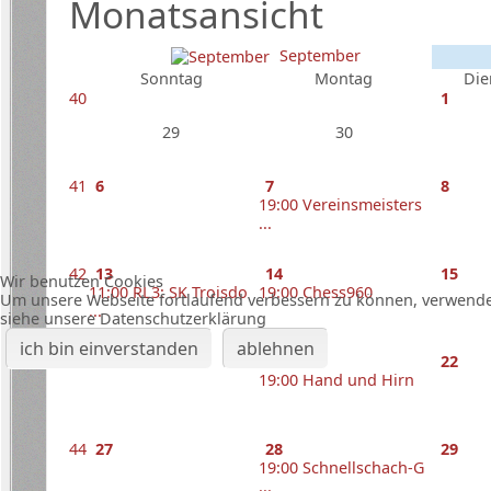
Monatsansicht
September
Sonntag
Montag
Die
40
1
29
30
41
6
7
8
19:00 Vereinsmeisters
...
42
13
14
15
Wir benutzen Cookies
11:00 RL3: SK Troisdo
19:00 Chess960
Um unsere Webseite fortlaufend verbessern zu können, verwende
...
siehe unsere Datenschutzerklärung
ich bin einverstanden
ablehnen
43
20
21
22
19:00 Hand und Hirn
44
27
28
29
19:00 Schnellschach-G
...