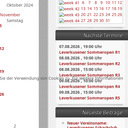
6
7
8
9
10
11
12
Oktober 2024
13
14
15
16
17
18
19
20
21
22
23
24
25
26
Samstag
27
28
29
30
31
5
Nächste Termine
07.08.2026
,
19:00
Uhr
12
Leverkusener Sommeropen R1
08.08.2026
,
10:00
Uhr
Leverkusener Sommeropen R2
08.08.2026
,
15:00
Uhr
19
Leverkusener Sommeropen R3
Sie der Verwendung von Cookies zu. Für weitere Informationen
09.08.2026
,
10:00
Uhr
Leverkusener Sommeropen R4
09.08.2026
,
15:00
Uhr
26
Leverkusener Sommeropen R5
Neueste Beiträge
Neuer Vereinsname:
2
Leverkusener Schachclub