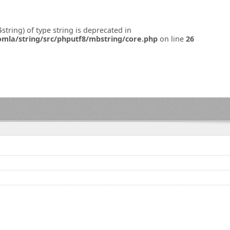
$string) of type string is deprecated in
omla/string/src/phputf8/mbstring/core.php
on line
26