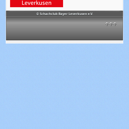
© Schachclub Bayer Leverkusen e.V.
↑↑↑