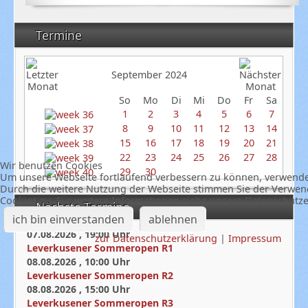
Termine
September 2024
So
Mo
Di
Mi
Do
Fr
Sa
1
2
3
4
5
6
7
8
9
10
11
12
13
14
15
16
17
18
19
20
21
22
23
24
25
26
27
28
Wir benutzen Cookies
29
30
Um unsere Webseite fortlaufend verbessern zu können, verwende
Durch die weitere Nutzung der Webseite stimmen Sie der Verwe
Cookies zu. Für weitere Informationen siehe unsere Datenschutz
Nächste Termine
ich bin einverstanden
ablehnen
07.08.2026
,
19:00
Uhr
zur Datenschutzerklärung
|
Impressum
Leverkusener Sommeropen R1
08.08.2026
,
10:00
Uhr
Leverkusener Sommeropen R2
08.08.2026
,
15:00
Uhr
Leverkusener Sommeropen R3