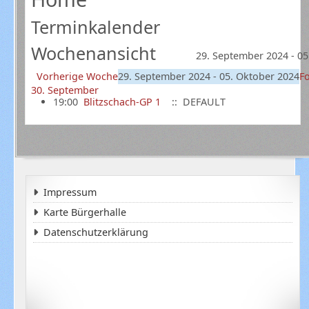
Terminkalender
Wochenansicht
29. September 2024 - 05
Vorherige Woche
29. September 2024 - 05. Oktober 2024
F
30. September
19:00
Blitzschach-GP 1
:: DEFAULT
Impressum
Karte Bürgerhalle
Datenschutzerklärung