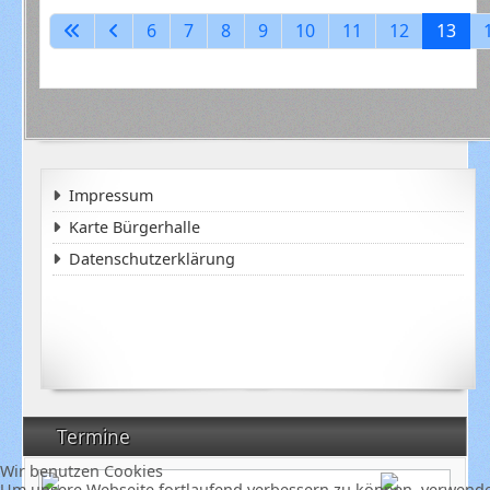
6
7
8
9
10
11
12
13
Impressum
Karte Bürgerhalle
Datenschutzerklärung
Termine
Wir benutzen Cookies
Um unsere Webseite fortlaufend verbessern zu können, verwende