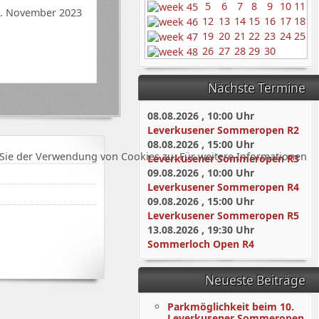
5
6
7
8
9
10
11
8. November 2023
12
13
14
15
16
17
18
19
20
21
22
23
24
25
26
27
28
29
30
Nächste Termine
08.08.2026
,
10:00
Uhr
Leverkusener Sommeropen R2
08.08.2026
,
15:00
Uhr
Sie der Verwendung von Cookies zu. Für weitere Informationen
Leverkusener Sommeropen R3
09.08.2026
,
10:00
Uhr
Leverkusener Sommeropen R4
09.08.2026
,
15:00
Uhr
Leverkusener Sommeropen R5
13.08.2026
,
19:30
Uhr
Sommerloch Open R4
Neueste Beiträge
Parkmöglichkeit beim 10.
Leverkusener Sommeropen