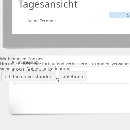
Tagesansicht
S
Keine Termine
Wir benutzen Cookies
Impressum
Um unsere Webseite fortlaufend verbessern zu können, verwende
siehe unsere Datenschutzerklärung
Karte Bürgerhalle
ich bin einverstanden
ablehnen
Datenschutzerklärung