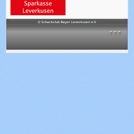
© Schachclub Bayer Leverkusen e.V.
↑↑↑