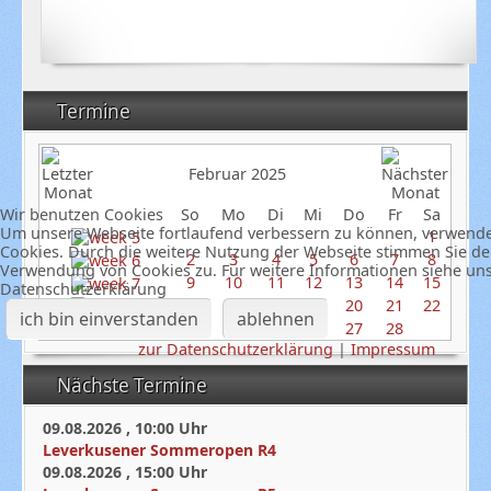
Termine
Februar 2025
Wir benutzen Cookies
So
Mo
Di
Mi
Do
Fr
Sa
Um unsere Webseite fortlaufend verbessern zu können, verwend
1
Cookies. Durch die weitere Nutzung der Webseite stimmen Sie de
2
3
4
5
6
7
8
Verwendung von Cookies zu. Für weitere Informationen siehe un
9
10
11
12
13
14
15
Datenschutzerklärung
16
17
18
19
20
21
22
ich bin einverstanden
ablehnen
23
24
25
26
27
28
zur Datenschutzerklärung
|
Impressum
Nächste Termine
09.08.2026
,
10:00
Uhr
Leverkusener Sommeropen R4
09.08.2026
,
15:00
Uhr