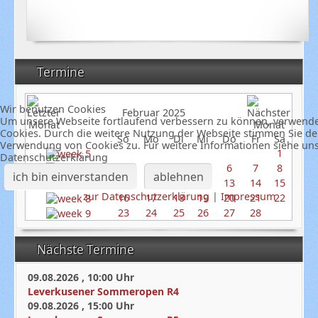
Termine
Wir benutzen Cookies
Februar 2025
Um unsere Webseite fortlaufend verbessern zu können, verwend
Cookies. Durch die weitere Nutzung der Webseite stimmen Sie de
So
Mo
Di
Mi
Do
Fr
Sa
Verwendung von Cookies zu. Für weitere Informationen siehe un
1
Datenschutzerklärung
2
3
4
5
6
7
8
ich bin einverstanden
ablehnen
9
10
11
12
13
14
15
zur Datenschutzerklärung
|
Impressum
16
17
18
19
20
21
22
23
24
25
26
27
28
Nächste Termine
09.08.2026
,
10:00
Uhr
Leverkusener Sommeropen R4
09.08.2026
,
15:00
Uhr