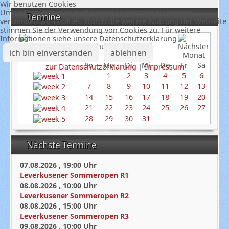
Wir benutzen Cookies
Um unsere Webseite fortlaufend verbessern zu können,
Termine
verwenden wir Cookies. Durch die weitere Nutzung der Webseite
stimmen Sie der Verwendung von Cookies zu. Für weitere
Informationen siehe unsere Datenschutzerklärung
Januar 2024
ich bin einverstanden
ablehnen
So
Mo
Di
Mi
Do
Fr
Sa
zur Datenschutzerklärung
|
Impressum
1
2
3
4
5
6
7
8
9
10
11
12
13
14
15
16
17
18
19
20
21
22
23
24
25
26
27
28
29
30
31
Nächste Termine
07.08.2026
,
19:00
Uhr
Leverkusener Sommeropen R1
08.08.2026
,
10:00
Uhr
Leverkusener Sommeropen R2
08.08.2026
,
15:00
Uhr
Leverkusener Sommeropen R3
09.08.2026
,
10:00
Uhr