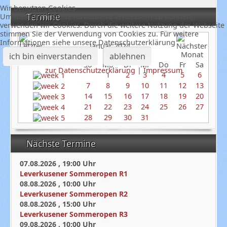
Wir benutzen Cookies
Termine
Um unsere Webseite fortlaufend verbessern zu können,
verwenden wir Cookies. Durch die weitere Nutzung der Webseite
stimmen Sie der Verwendung von Cookies zu. Für weitere
Informationen siehe unsere Datenschutzerklärung
Januar 2024
ich bin einverstanden
ablehnen
So
Mo
Di
Mi
Do
Fr
Sa
zur Datenschutzerklärung
|
Impressum
1
2
3
4
5
6
7
8
9
10
11
12
13
14
15
16
17
18
19
20
21
22
23
24
25
26
27
28
29
30
31
Nächste Termine
07.08.2026
,
19:00
Uhr
Leverkusener Sommeropen R1
08.08.2026
,
10:00
Uhr
Leverkusener Sommeropen R2
08.08.2026
,
15:00
Uhr
Leverkusener Sommeropen R3
09.08.2026
,
10:00
Uhr