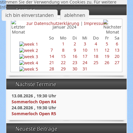
stimmen Sie der Verwendung von Cookies zu. Für weitere
Informationen siehe unsere Datenschutzerklärung
Termine
ich bin einverstanden
ablehnen
zur Datenschutzerklärung
|
Impressum
Januar 2024
So
Mo
Di
Mi
Do
Fr
Sa
1
2
3
4
5
6
7
8
9
10
11
12
13
14
15
16
17
18
19
20
21
22
23
24
25
26
27
28
29
30
31
Nächste Termine
13.08.2026
,
19:30
Uhr
Sommerloch Open R4
24.08.2026
,
19:30
Uhr
Sommerloch Open R5
Neueste Beiträge