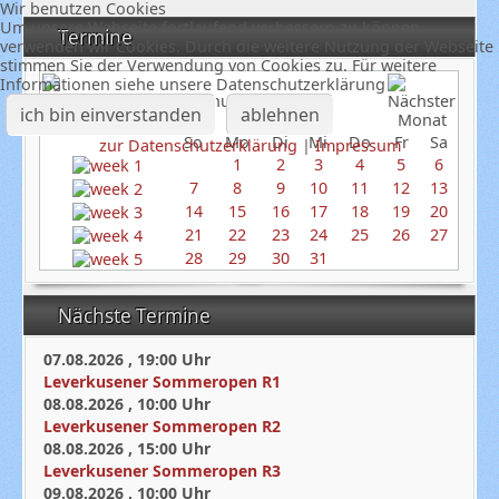
Wir benutzen Cookies
Um unsere Webseite fortlaufend verbessern zu können,
Termine
verwenden wir Cookies. Durch die weitere Nutzung der Webseite
stimmen Sie der Verwendung von Cookies zu. Für weitere
Informationen siehe unsere Datenschutzerklärung
Januar 2024
ich bin einverstanden
ablehnen
So
Mo
Di
Mi
Do
Fr
Sa
zur Datenschutzerklärung
|
Impressum
1
2
3
4
5
6
7
8
9
10
11
12
13
14
15
16
17
18
19
20
21
22
23
24
25
26
27
28
29
30
31
Nächste Termine
07.08.2026
,
19:00
Uhr
Leverkusener Sommeropen R1
08.08.2026
,
10:00
Uhr
Leverkusener Sommeropen R2
08.08.2026
,
15:00
Uhr
Leverkusener Sommeropen R3
09.08.2026
,
10:00
Uhr