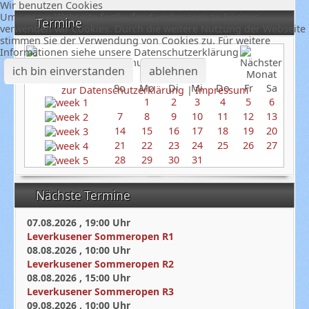
Wir benutzen Cookies
Um unsere Webseite fortlaufend verbessern zu können,
Termine
verwenden wir Cookies. Durch die weitere Nutzung der Webseite
stimmen Sie der Verwendung von Cookies zu. Für weitere
Informationen siehe unsere Datenschutzerklärung
Januar 2024
ich bin einverstanden
ablehnen
So
Mo
Di
Mi
Do
Fr
Sa
zur Datenschutzerklärung
|
Impressum
1
2
3
4
5
6
7
8
9
10
11
12
13
14
15
16
17
18
19
20
21
22
23
24
25
26
27
28
29
30
31
Nächste Termine
07.08.2026
,
19:00
Uhr
Leverkusener Sommeropen R1
08.08.2026
,
10:00
Uhr
Leverkusener Sommeropen R2
08.08.2026
,
15:00
Uhr
Leverkusener Sommeropen R3
09.08.2026
,
10:00
Uhr