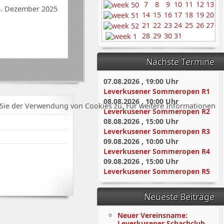
7
8
9
10
11
12
13
4. Dezember 2025
14
15
16
17
18
19
20
21
22
23
24
25
26
27
28
29
30
31
Nächste Termine
07.08.2026
,
19:00
Uhr
Leverkusener Sommeropen R1
08.08.2026
,
10:00
Uhr
Sie der Verwendung von Cookies zu. Für weitere Informationen
Leverkusener Sommeropen R2
08.08.2026
,
15:00
Uhr
Leverkusener Sommeropen R3
09.08.2026
,
10:00
Uhr
Leverkusener Sommeropen R4
09.08.2026
,
15:00
Uhr
Leverkusener Sommeropen R5
Neueste Beiträge
Neuer Vereinsname:
Leverkusener Schachclub