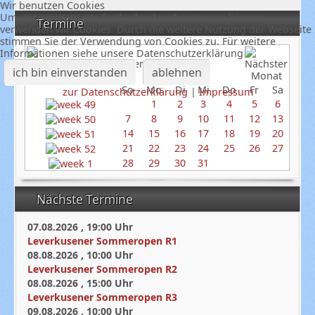
Wir benutzen Cookies
Um unsere Webseite fortlaufend verbessern zu können,
Termine
verwenden wir Cookies. Durch die weitere Nutzung der Webseite
stimmen Sie der Verwendung von Cookies zu. Für weitere
Informationen siehe unsere Datenschutzerklärung
Dezember 2025
ich bin einverstanden
ablehnen
So
Mo
Di
Mi
Do
Fr
Sa
zur Datenschutzerklärung
|
Impressum
1
2
3
4
5
6
7
8
9
10
11
12
13
14
15
16
17
18
19
20
21
22
23
24
25
26
27
28
29
30
31
Nächste Termine
07.08.2026
,
19:00
Uhr
Leverkusener Sommeropen R1
08.08.2026
,
10:00
Uhr
Leverkusener Sommeropen R2
08.08.2026
,
15:00
Uhr
Leverkusener Sommeropen R3
09.08.2026
,
10:00
Uhr