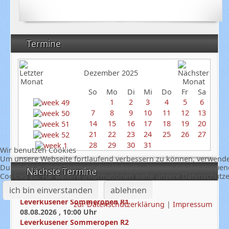
Termine
Dezember 2025
So
Mo
Di
Mi
Do
Fr
Sa
1
2
3
4
5
6
7
8
9
10
11
12
13
14
15
16
17
18
19
20
21
22
23
24
25
26
27
28
29
30
31
Wir benutzen Cookies
Um unsere Webseite fortlaufend verbessern zu können, verwende
Durch die weitere Nutzung der Webseite stimmen Sie der Verwe
Nächste Termine
Cookies zu. Für weitere Informationen siehe unsere Datenschutz
ich bin einverstanden
ablehnen
07.08.2026
,
19:00
Uhr
Leverkusener Sommeropen R1
zur Datenschutzerklärung
|
Impressum
08.08.2026
,
10:00
Uhr
Leverkusener Sommeropen R2