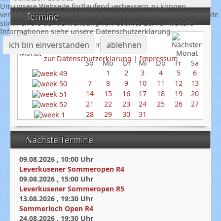
Um unsere Webseite fortlaufend verbessern zu können,
verwenden wir Cookies. Durch die weitere Nutzung der Webseite
Termine
stimmen Sie der Verwendung von Cookies zu. Für weitere
Informationen siehe unsere Datenschutzerklärung
ich bin einverstanden
ablehnen
Dezember 2025
zur Datenschutzerklärung
|
Impressum
So
Mo
Di
Mi
Do
Fr
Sa
1
2
3
4
5
6
7
8
9
10
11
12
13
14
15
16
17
18
19
20
21
22
23
24
25
26
27
28
29
30
31
Nächste Termine
09.08.2026
,
10:00
Uhr
Leverkusener Sommeropen R4
09.08.2026
,
15:00
Uhr
Leverkusener Sommeropen R5
13.08.2026
,
19:30
Uhr
Sommerloch Open R4
24.08.2026
,
19:30
Uhr