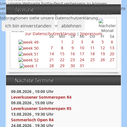
Um unsere Webseite fortlaufend verbessern zu können,
verwenden wir Cookies. Durch die weitere Nutzung der Webseite
Termine
stimmen Sie der Verwendung von Cookies zu. Für weitere
Informationen siehe unsere Datenschutzerklärung
ich bin einverstanden
ablehnen
Dezember 2025
zur Datenschutzerklärung
|
Impressum
So
Mo
Di
Mi
Do
Fr
Sa
1
2
3
4
5
6
7
8
9
10
11
12
13
14
15
16
17
18
19
20
21
22
23
24
25
26
27
28
29
30
31
Nächste Termine
09.08.2026
,
10:00
Uhr
Leverkusener Sommeropen R4
09.08.2026
,
15:00
Uhr
Leverkusener Sommeropen R5
13.08.2026
,
19:30
Uhr
Sommerloch Open R4
24.08.2026
,
19:30
Uhr