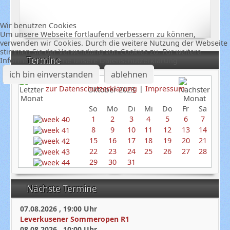
Wir benutzen Cookies
Um unsere Webseite fortlaufend verbessern zu können,
verwenden wir Cookies. Durch die weitere Nutzung der Webseite
stimmen Sie der Verwendung von Cookies zu. Für weitere
Termine
Informationen siehe unsere Datenschutzerklärung
ich bin einverstanden
ablehnen
zur Datenschutzerklärung
|
Impressum
Oktober 2023
So
Mo
Di
Mi
Do
Fr
Sa
1
2
3
4
5
6
7
8
9
10
11
12
13
14
15
16
17
18
19
20
21
22
23
24
25
26
27
28
29
30
31
Nächste Termine
07.08.2026
,
19:00
Uhr
Leverkusener Sommeropen R1
08.08.2026
,
10:00
Uhr