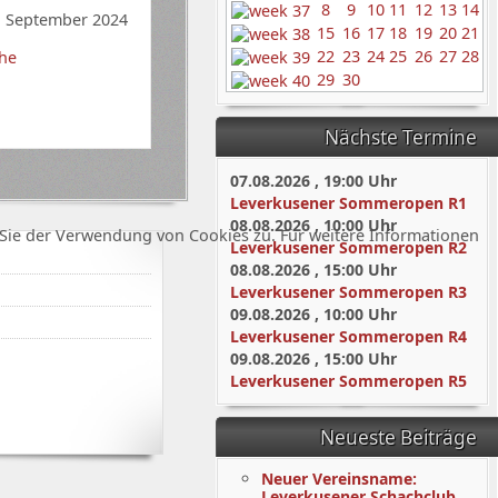
8
9
10
11
12
13
14
. September 2024
15
16
17
18
19
20
21
22
23
24
25
26
27
28
he
29
30
Nächste Termine
07.08.2026
,
19:00
Uhr
Leverkusener Sommeropen R1
08.08.2026
,
10:00
Uhr
Sie der Verwendung von Cookies zu. Für weitere Informationen
Leverkusener Sommeropen R2
08.08.2026
,
15:00
Uhr
Leverkusener Sommeropen R3
09.08.2026
,
10:00
Uhr
Leverkusener Sommeropen R4
09.08.2026
,
15:00
Uhr
Leverkusener Sommeropen R5
Neueste Beiträge
Neuer Vereinsname:
Leverkusener Schachclub