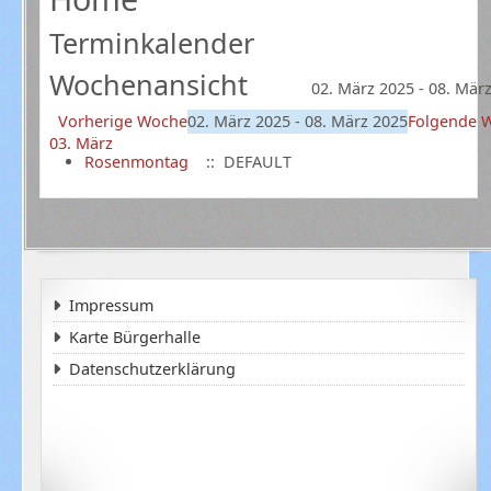
Terminkalender
Wochenansicht
02. März 2025 - 08. Mär
Vorherige Woche
02. März 2025 - 08. März 2025
Folgende 
03. März
Rosenmontag
:: DEFAULT
Impressum
Karte Bürgerhalle
Datenschutzerklärung