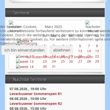
Termine
März 2025
Wir benutzen Cookies
Um unsere Webseite fortlaufend verbessern zu können, verwend
Cookies. Durch die weitere Nutzung der Webseite stimmen Sie de
So
Mo
Di
Mi
Do
Fr
Sa
Verwendung von Cookies zu. Für weitere Informationen siehe un
1
Datenschutzerklärung
2
3
4
5
6
7
8
ich bin einverstanden
ablehnen
9
10
11
12
13
14
15
16
17
18
19
20
21
22
zur Datenschutzerklärung
|
Impressum
23
24
25
26
27
28
29
30
31
Nächste Termine
07.08.2026
,
19:00
Uhr
Leverkusener Sommeropen R1
08.08.2026
,
10:00
Uhr
Leverkusener Sommeropen R2
08.08.2026
,
15:00
Uhr