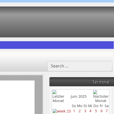
Termine
Juni 2025
So
Mo
Di
Mi
Do
Fr
Sa
1
2
3
4
5
6
7