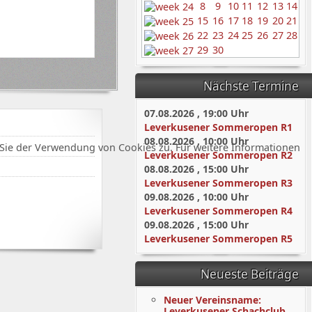
8
9
10
11
12
13
14
15
16
17
18
19
20
21
22
23
24
25
26
27
28
29
30
Nächste Termine
07.08.2026
,
19:00
Uhr
Leverkusener Sommeropen R1
08.08.2026
,
10:00
Uhr
Sie der Verwendung von Cookies zu. Für weitere Informationen
Leverkusener Sommeropen R2
08.08.2026
,
15:00
Uhr
Leverkusener Sommeropen R3
09.08.2026
,
10:00
Uhr
Leverkusener Sommeropen R4
09.08.2026
,
15:00
Uhr
Leverkusener Sommeropen R5
Neueste Beiträge
Neuer Vereinsname:
Leverkusener Schachclub