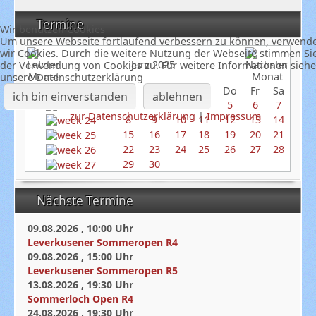
Termine
Wir benutzen Cookies
Um unsere Webseite fortlaufend verbessern zu können, verwend
wir Cookies. Durch die weitere Nutzung der Webseite stimmen Si
Juni 2025
der Verwendung von Cookies zu. Für weitere Informationen siehe
unsere Datenschutzerklärung
So
Mo
Di
Mi
Do
Fr
Sa
ich bin einverstanden
ablehnen
1
2
3
4
5
6
7
zur Datenschutzerklärung
|
Impressum
8
9
10
11
12
13
14
15
16
17
18
19
20
21
22
23
24
25
26
27
28
29
30
Nächste Termine
09.08.2026
,
10:00
Uhr
Leverkusener Sommeropen R4
09.08.2026
,
15:00
Uhr
Leverkusener Sommeropen R5
13.08.2026
,
19:30
Uhr
Sommerloch Open R4
24.08.2026
,
19:30
Uhr