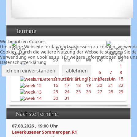
Termine
Wir benutzen Cookies
Um unsere Webseite fortlaufend verbessern zu können, verwend
März 2025
Cookies. Durch die weitere Nutzung der Webseite stimmen Sie de
Verwendung von Cookies zu. Für weitere Informationen siehe un
So
Mo
Di
Mi
Do
Fr
Sa
Datenschutzerklärung
1
ich bin einverstanden
ablehnen
2
3
4
5
6
7
8
9
10
11
12
13
14
15
zur Datenschutzerklärung
|
Impressum
16
17
18
19
20
21
22
23
24
25
26
27
28
29
30
31
Nächste Termine
07.08.2026
,
19:00
Uhr
Leverkusener Sommeropen R1