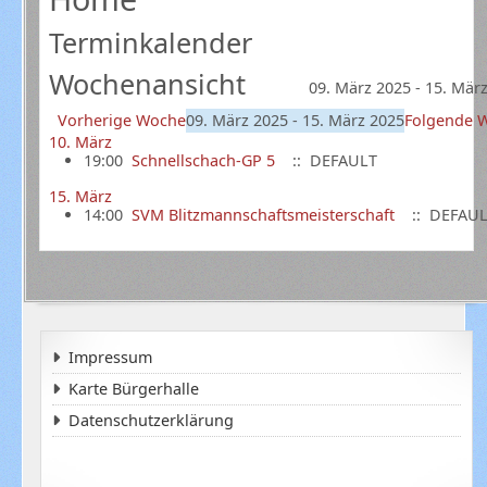
Terminkalender
Wochenansicht
09. März 2025 - 15. Mär
Vorherige Woche
09. März 2025 - 15. März 2025
Folgende 
10. März
19:00
Schnellschach-GP 5
:: DEFAULT
15. März
14:00
SVM Blitzmannschaftsmeisterschaft
:: DEFAU
Impressum
Karte Bürgerhalle
Datenschutzerklärung