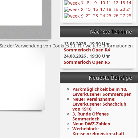
8
9
10
11
12
13
14
15
16
17
18
19
20
21
22
23
24
25
26
27
28
Nächste Termine
13.08.2026
,
19:30
Uhr
Sie der Verwendung von Cookies zu. Für weitere Informationen
Sommerloch Open R4
24.08.2026
,
19:30
Uhr
Sommerloch Open R5
Neueste Beiträge
Parkmöglichkeit beim 10.
Leverkusener Sommeropen
Neuer Vereinsname:
Leverkusener Schachclub
von 1910
3. Runde Offenes
Sommerloch
Neue DWZ-Zahlen
Werbeblock:
Kreiseinzelmeisterschaft