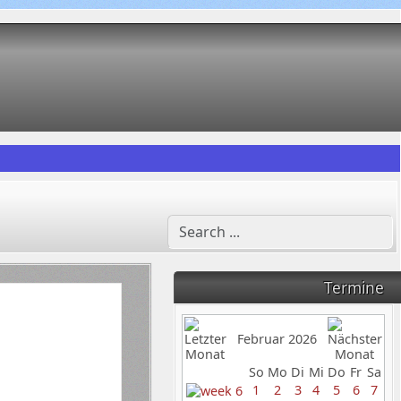
Termine
Februar 2026
So
Mo
Di
Mi
Do
Fr
Sa
1
2
3
4
5
6
7