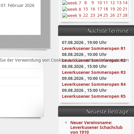
8
9
10
11
12
13
14
 07. Februar 2026
15
16
17
18
19
20
21
22
23
24
25
26
27
28
Nächste Termine
07.08.2026
,
19:00
Uhr
Leverkusener Sommeropen R1
08.08.2026
,
10:00
Uhr
Sie der Verwendung von Cookies zu. Für weitere Informationen
Leverkusener Sommeropen R2
08.08.2026
,
15:00
Uhr
Leverkusener Sommeropen R3
09.08.2026
,
10:00
Uhr
Leverkusener Sommeropen R4
09.08.2026
,
15:00
Uhr
Leverkusener Sommeropen R5
Neueste Beiträge
Neuer Vereinsname:
Leverkusener Schachclub
von 1910