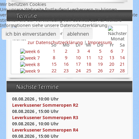
Wir benutzen Cookies
Um unsere Webseite fortlaufend verbessern zu können,
verwenden wir Cookies. Durch die weitere Nutzung der Webseite
Termine
stimmen Sie der Verwendung von Cookies zu. Für weitere
Informationen siehe unsere Datenschutzerklärung
ich bin einverstanden
ablehnen
Februar 2026
zur Datenschutzerklärung
|
Impressum
So
Mo
Di
Mi
Do
Fr
Sa
1
2
3
4
5
6
7
8
9
10
11
12
13
14
15
16
17
18
19
20
21
22
23
24
25
26
27
28
Nächste Termine
08.08.2026
,
10:00
Uhr
Leverkusener Sommeropen R2
08.08.2026
,
15:00
Uhr
Leverkusener Sommeropen R3
09.08.2026
,
10:00
Uhr
Leverkusener Sommeropen R4
09.08.2026
,
15:00
Uhr