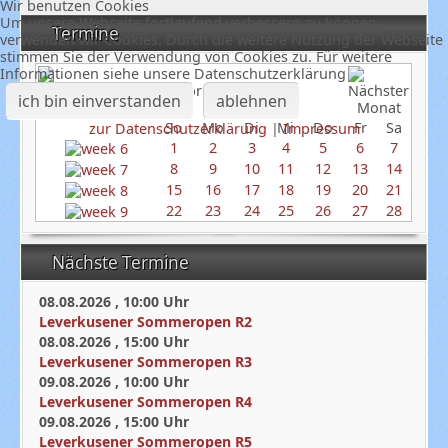
Wir benutzen Cookies
Um unsere Webseite fortlaufend verbessern zu können,
Termine
verwenden wir Cookies. Durch die weitere Nutzung der Webseite
stimmen Sie der Verwendung von Cookies zu. Für weitere
Informationen siehe unsere Datenschutzerklärung
Februar 2026
ich bin einverstanden
ablehnen
So
Mo
Di
Mi
Do
Fr
Sa
zur Datenschutzerklärung
|
Impressum
1
2
3
4
5
6
7
8
9
10
11
12
13
14
15
16
17
18
19
20
21
22
23
24
25
26
27
28
Nächste Termine
08.08.2026
,
10:00
Uhr
Leverkusener Sommeropen R2
08.08.2026
,
15:00
Uhr
Leverkusener Sommeropen R3
09.08.2026
,
10:00
Uhr
Leverkusener Sommeropen R4
09.08.2026
,
15:00
Uhr
Leverkusener Sommeropen R5