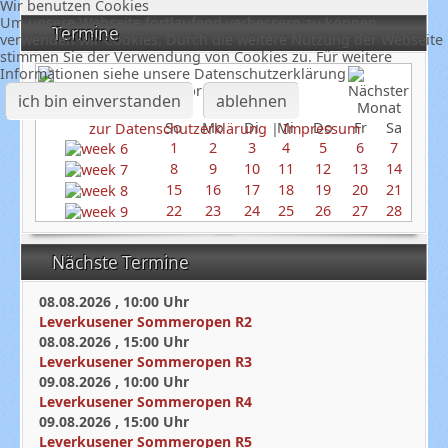
Wir benutzen Cookies
Um unsere Webseite fortlaufend verbessern zu können,
Termine
verwenden wir Cookies. Durch die weitere Nutzung der Webseite
stimmen Sie der Verwendung von Cookies zu. Für weitere
Informationen siehe unsere Datenschutzerklärung
Februar 2026
ich bin einverstanden
ablehnen
So
Mo
Di
Mi
Do
Fr
Sa
zur Datenschutzerklärung
|
Impressum
1
2
3
4
5
6
7
8
9
10
11
12
13
14
15
16
17
18
19
20
21
22
23
24
25
26
27
28
Nächste Termine
08.08.2026
,
10:00
Uhr
Leverkusener Sommeropen R2
08.08.2026
,
15:00
Uhr
Leverkusener Sommeropen R3
09.08.2026
,
10:00
Uhr
Leverkusener Sommeropen R4
09.08.2026
,
15:00
Uhr
Leverkusener Sommeropen R5