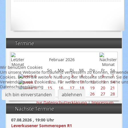
Termine
Februar 2026
Wir benutzen Cookies
So
Mo
Di
Mi
Do
Fr
Sa
Um unsere Webseite fortlaufend verbessern zu können, verwend
1
2
3
4
5
6
7
Cookies. Durch die weitere Nutzung der Webseite stimmen Sie de
8
9
10
11
12
13
14
Verwendung von Cookies zu. Für weitere Informationen siehe un
Datenschutzerklärung
15
16
17
18
19
20
21
22
23
24
25
26
27
28
ich bin einverstanden
ablehnen
zur Datenschutzerklärung
|
Impressum
Nächste Termine
07.08.2026
,
19:00
Uhr
Leverkusener Sommeropen R1