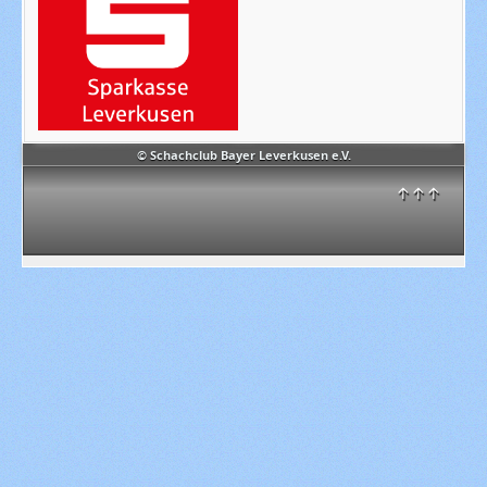
© Schachclub Bayer Leverkusen e.V.
↑↑↑