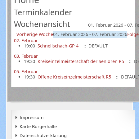
Terminkalender
Wochenansicht
01. Februar 2026 - 07. 
Vorherige Woche
01. Februar 2026 - 07. Februar 2026
Folg
02. Februar
19:00
Schnellschach-GP 4
:: DEFAULT
03. Februar
19:30
Kreiseinzelmeisterschaft der Senioren R5
:: D
05. Februar
19:30
Offene Kreiseinzelmeisterschaft R5
:: DEFAUL
Impressum
Karte Bürgerhalle
Datenschutzerklärung