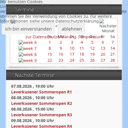
Wir benutzen Cookies
Um unsere Webseite fortlaufend verbessern zu können,
Termine
verwenden wir Cookies. Durch die weitere Nutzung der Webseite
stimmen Sie der Verwendung von Cookies zu. Für weitere
Informationen siehe unsere Datenschutzerklärung
Februar 2026
ich bin einverstanden
ablehnen
So
Mo
Di
Mi
Do
Fr
Sa
zur Datenschutzerklärung
|
Impressum
1
2
3
4
5
6
7
8
9
10
11
12
13
14
15
16
17
18
19
20
21
22
23
24
25
26
27
28
Nächste Termine
07.08.2026
,
19:00
Uhr
Leverkusener Sommeropen R1
08.08.2026
,
10:00
Uhr
Leverkusener Sommeropen R2
08.08.2026
,
15:00
Uhr
Leverkusener Sommeropen R3
09.08.2026
,
10:00
Uhr
Leverkusener Sommeropen R4