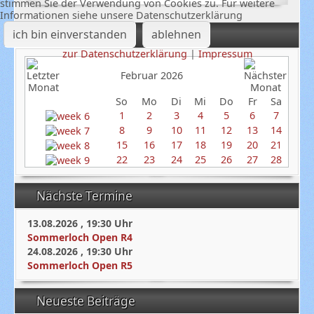
stimmen Sie der Verwendung von Cookies zu. Für weitere
Informationen siehe unsere Datenschutzerklärung
ich bin einverstanden
ablehnen
Termine
zur Datenschutzerklärung
|
Impressum
Februar 2026
So
Mo
Di
Mi
Do
Fr
Sa
1
2
3
4
5
6
7
8
9
10
11
12
13
14
15
16
17
18
19
20
21
22
23
24
25
26
27
28
Nächste Termine
13.08.2026
,
19:30
Uhr
Sommerloch Open R4
24.08.2026
,
19:30
Uhr
Sommerloch Open R5
Neueste Beiträge