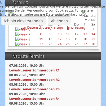
Termine
Um unsere Webseite fortlaufend verbessern zu können,
verwenden wir Cookies. Durch die weitere Nutzung der Webseite
stimmen Sie der Verwendung von Cookies zu. Für weitere
Informationen siehe unsere Datenschutzerklärung
Februar 2026
ich bin einverstanden
ablehnen
So
Mo
Di
Mi
Do
Fr
Sa
zur Datenschutzerklärung
|
Impressum
1
2
3
4
5
6
7
8
9
10
11
12
13
14
15
16
17
18
19
20
21
22
23
24
25
26
27
28
Nächste Termine
07.08.2026
,
19:00
Uhr
Leverkusener Sommeropen R1
08.08.2026
,
10:00
Uhr
Leverkusener Sommeropen R2
08.08.2026
,
15:00
Uhr
Leverkusener Sommeropen R3
09.08.2026
,
10:00
Uhr
Leverkusener Sommeropen R4
09.08.2026
,
15:00
Uhr